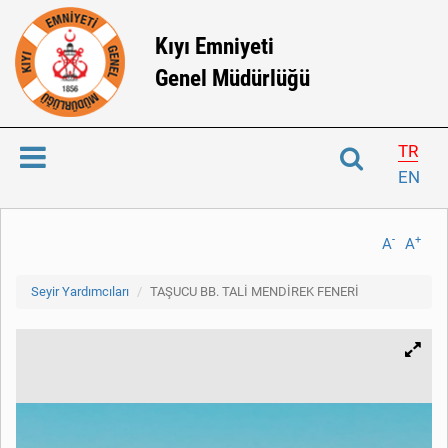
Kıyı Emniyeti
Genel Müdürlüğü
TR
EN
-
+
A
A
Seyir Yardımcıları
TAŞUCU BB. TALİ MENDİREK FENERİ