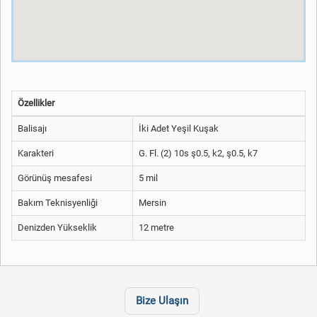
Özellikler
Balisajı
İki Adet Yeşil Kuşak
Karakteri
G. Fl. (2) 10s ş0.5, k2, ş0.5, k7
Görünüş mesafesi
5 mil
Bakım Teknisyenliği
Mersin
Denizden Yükseklik
12 metre
Bize Ulaşın