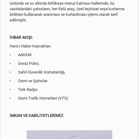
üstünde ve su altında tehlikeye maruz kalması hallerinde, bu
vasıtalardaki şahısların, her türlü araç, özel teçhizat veya kurtarma
birlikleri kullanarak aranması ve kurtarılması işlemi olarak tarif
edilmiştir.
İHBAR AKIŞI:
Harici Haber Kaynakları
•
AAKKM
•
Deniz Polisi,
•
Sahil Güvenlik Komutanlığı,
•
Gemi ve Şahıslar
•
Türk Radyo
•
Gemi Trafik Hizmetleri (VTS)
İMKAN VE KABİLİYETLERİMİZ: