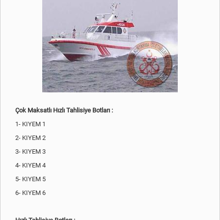
Çok Maksatlı Hızlı Tahlisiye Botları :
1- KIYEM 1
2- KIYEM 2
3- KIYEM 3
4- KIYEM 4
5- KIYEM 5
6- KIYEM 6