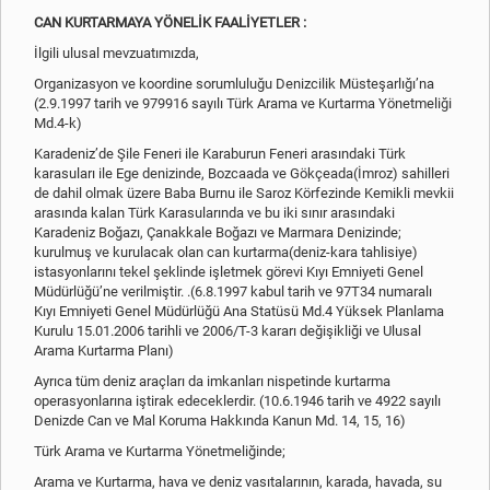
CAN KURTARMAYA YÖNELİK FAALİYETLER :
İlgili ulusal mevzuatımızda,
Organizasyon ve koordine sorumluluğu Denizcilik Müsteşarlığı’na
(2.9.1997 tarih ve 979916 sayılı Türk Arama ve Kurtarma Yönetmeliği
Md.4-k)
Karadeniz’de Şile Feneri ile Karaburun Feneri arasındaki Türk
karasuları ile Ege denizinde, Bozcaada ve Gökçeada(İmroz) sahilleri
de dahil olmak üzere Baba Burnu ile Saroz Körfezinde Kemikli mevkii
arasında kalan Türk Karasularında ve bu iki sınır arasındaki
Karadeniz Boğazı, Çanakkale Boğazı ve Marmara Denizinde;
kurulmuş ve kurulacak olan can kurtarma(deniz-kara tahlisiye)
istasyonlarını tekel şeklinde işletmek görevi Kıyı Emniyeti Genel
Müdürlüğü’ne verilmiştir. .(6.8.1997 kabul tarih ve 97T34 numaralı
Kıyı Emniyeti Genel Müdürlüğü Ana Statüsü Md.4 Yüksek Planlama
Kurulu 15.01.2006 tarihli ve 2006/T-3 kararı değişikliği ve Ulusal
Arama Kurtarma Planı)
Ayrıca tüm deniz araçları da imkanları nispetinde kurtarma
operasyonlarına iştirak edeceklerdir. (10.6.1946 tarih ve 4922 sayılı
Denizde Can ve Mal Koruma Hakkında Kanun Md. 14, 15, 16)
Türk Arama ve Kurtarma Yönetmeliğinde;
Arama ve Kurtarma, hava ve deniz vasıtalarının, karada, havada, su