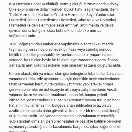
Kıyı Emniyeti Genel Müdürlüğü vermiş olduğu hizmetlerinden dolayı
Ülke ekonomisine dolaylı yönden büyük katkı sağlamaktadır. Gemi
Trafik Hizmetleri, Kurtarma/Yardım Hizmetleri, Seyir Yardımcıları
Hizmetleri, Deniz Haberleşme Hizmetleri, Kılavuzluk ve Römorkaj
Hizmetleri ile denizlerimizde seyir emniyeti artırılmakta ve deniz
çevresi deniz trafiğinin olası kötü etkilerinden korunması
sağlanmaktadır.
Türk Boğazları’ndan tankerlerle yapılmakta olan tehlikeli madde
taşımacılığı sırasında olabilecek bir kaza veya sabotaj sonucu,
büyük felaketler yaşanabilir. Milyonlarca canlının yaşamına son
vereceği kesin olan böyle bir felaket, aynı zamanda sigorta, finans,
sanayi, ticaret, üretim sektörleri için onarılamaz zarar oluşturacaktır.
Kurum olarak, dünya mirası olan göz bebeğimiz İstanbul’un bir sabah
yaşanacak felaketle uyanmaması için öncelikle seyir emniyetinden
taviz vermeden her türlü teknolojik yatırımlar yapılarak alınması
gereken önlemler en üst düzeyde alınmaya çalışılmaktadır. Ancak
yaşanan kaza ve arızalar maalesef bunun tek başına yeterli
olmadığını göstermektedir. Diğer bir alternatif taşıma türü olan boru
hatlarının kullanılmasının, bölgede artan tehlikeleri biraz olsun
azaltma noktasında daha güvenli ve kesintisiz bir model olabileceği
düşünülmektedir. Öte yandan gemilerin sigortalarının yetersizliği,
sub-standart olmaları, personel hataları ve özellikle kalifiye personel
sayısının yetersizliği deniz kazalarında karşımıza çıkan diğer önemli
sorunlardır.