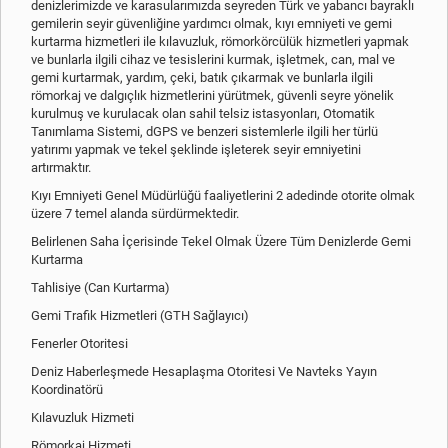
denizlerimizde ve karasularımızda seyreden Türk ve yabancı bayraklı
gemilerin seyir güvenliğine yardımcı olmak, kıyı emniyeti ve gemi
kurtarma hizmetleri ile kılavuzluk, römorkörcülük hizmetleri yapmak
ve bunlarla ilgili cihaz ve tesislerini kurmak, işletmek, can, mal ve
gemi kurtarmak, yardım, çeki, batık çıkarmak ve bunlarla ilgili
römorkaj ve dalgıçlık hizmetlerini yürütmek, güvenli seyre yönelik
kurulmuş ve kurulacak olan sahil telsiz istasyonları, Otomatik
Tanımlama Sistemi, dGPS ve benzeri sistemlerle ilgili her türlü
yatırımı yapmak ve tekel şeklinde işleterek seyir emniyetini
artırmaktır.
Kıyı Emniyeti Genel Müdürlüğü faaliyetlerini 2 adedinde otorite olmak
üzere 7 temel alanda sürdürmektedir.
Belirlenen Saha İçerisinde Tekel Olmak Üzere Tüm Denizlerde Gemi
Kurtarma
Tahlisiye (Can Kurtarma)
Gemi Trafik Hizmetleri (GTH Sağlayıcı)
Fenerler Otoritesi
Deniz Haberleşmede Hesaplaşma Otoritesi Ve Navteks Yayın
Koordinatörü
Kılavuzluk Hizmeti
Römorkaj Hizmeti