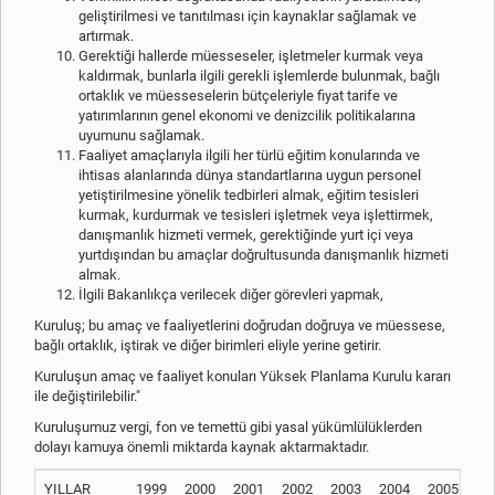
geliştirilmesi ve tanıtılması için kaynaklar sağlamak ve
artırmak.
Gerektiği hallerde müesseseler, işletmeler kurmak veya
kaldırmak, bunlarla ilgili gerekli işlemlerde bulunmak, bağlı
ortaklık ve müesseselerin bütçeleriyle fiyat tarife ve
yatırımlarının genel ekonomi ve denizcilik politikalarına
uyumunu sağlamak.
Faaliyet amaçlarıyla ilgili her türlü eğitim konularında ve
ihtisas alanlarında dünya standartlarına uygun personel
yetiştirilmesine yönelik tedbirleri almak, eğitim tesisleri
kurmak, kurdurmak ve tesisleri işletmek veya işlettirmek,
danışmanlık hizmeti vermek, gerektiğinde yurt içi veya
yurtdışından bu amaçlar doğrultusunda danışmanlık hizmeti
almak.
İlgili Bakanlıkça verilecek diğer görevleri yapmak,
Kuruluş; bu amaç ve faaliyetlerini doğrudan doğruya ve müessese,
bağlı ortaklık, iştirak ve diğer birimleri eliyle yerine getirir.
Kuruluşun amaç ve faaliyet konuları Yüksek Planlama Kurulu kararı
ile değiştirilebilir."
Kuruluşumuz vergi, fon ve temettü gibi yasal yükümlülüklerden
dolayı kamuya önemli miktarda kaynak aktarmaktadır.
YILLAR
1999
2000
2001
2002
2003
2004
2005
20