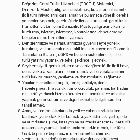
Boğazları Gemi Trafik Hizmetleri (TBGTH) Sistemini,
Denizcilik Müsteşarlığı adına işletmek, bu sistemin hizmetle
ilgili tüm ihtiyaçlarını karşılamak ve bu amaca yönelik gerekli
yatırımları yapmak, gerektiğinde ileride kurulacak gemi trafik
hizmetleri sistemlerini Denizcilik Müsteşarlığı adına kurma,
kurdurma, işletme, işlettirme, kontrol etme, denetleme ve
belgelendirme hizmetlerini yapmak.
Denizlerimizde ve karasularımızda güvenli seyre yönelik
kurulmuş ve kurulacak olan sahil telsiz istasyonları, Otomatik
Tanımlama Sistemi, dGPS ve benzeri sistemlerle ilgili her
türlü yatırımı yapmak ve tekel şeklinde işletmek.
Seyir emniyeti, gemi kurtarma ve deniz güvenliği ile ilgili hava,
deniz ve kara vasıtalarını temin etmek ve bu vasıtaların her
türlü bakım, onarım, yenileme ve donatımlarını sağlamak.
Yapılan hizmetlere karşılık; fener, tahlisiye, deniz
haberleşmesi, kılavuzluk, römorkörcülük, palamar, balıkadam
gibi tarifeye dayalı hizmet ücretlerinin tahakkuk ve tahsilini
yapmak gemi kurtarma ve diğer hizmetlerle ilgili ücretleri
tahsil etmek.
Amaç ve faaliyet alanlarında yerli ve yabancı ortaklıklara
katılmak, yeni ortaklıklar kurmak veya kaldırmak, yurt içinde
ve yurt dışında şube, istasyon ve sair tesisler açmak, her türlü
anlaşmaları yapmak, ipotek tesis ve terkin etmek, her türlü
taşıt, taşınır ve taşınmaz mal ile hizmet kiralamak.
Verimlilik ilkesi doğrultusunda faaliyetlerin yürütülmesi,