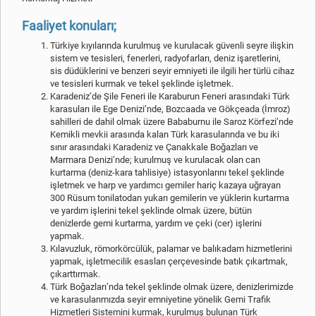
Faaliyet konuları;
Türkiye kıyılarında kurulmuş ve kurulacak güvenli seyre ilişkin
sistem ve tesisleri, fenerleri, radyofarları, deniz işaretlerini,
sis düdüklerini ve benzeri seyir emniyeti ile ilgili her türlü cihaz
ve tesisleri kurmak ve tekel şeklinde işletmek.
Karadeniz’de Şile Feneri ile Karaburun Feneri arasındaki Türk
karasuları ile Ege Denizi’nde, Bozcaada ve Gökçeada (İmroz)
sahilleri de dahil olmak üzere Bababurnu ile Saroz Körfezi’nde
Kemikli mevkii arasında kalan Türk karasularında ve bu iki
sınır arasındaki Karadeniz ve Çanakkale Boğazları ve
Marmara Denizi’nde; kurulmuş ve kurulacak olan can
kurtarma (deniz-kara tahlisiye) istasyonlarını tekel şeklinde
işletmek ve harp ve yardımcı gemiler hariç kazaya uğrayan
300 Rüsum tonilatodan yukarı gemilerin ve yüklerin kurtarma
ve yardım işlerini tekel şeklinde olmak üzere, bütün
denizlerde gemi kurtarma, yardım ve çeki (cer) işlerini
yapmak.
Kılavuzluk, römorkörcülük, palamar ve balıkadam hizmetlerini
yapmak, işletmecilik esasları çerçevesinde batık çıkartmak,
çıkarttırmak.
Türk Boğazları’nda tekel şeklinde olmak üzere, denizlerimizde
ve karasularımızda seyir emniyetine yönelik Gemi Trafik
Hizmetleri Sistemini kurmak, kurulmuş bulunan Türk