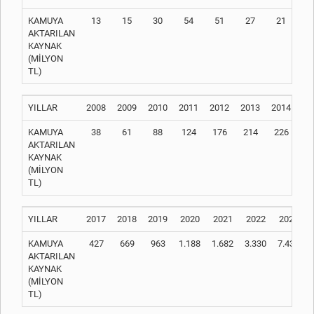
KAMUYA
13
15
30
54
51
27
21
3
AKTARILAN
KAYNAK
(MİLYON
TL)
YILLAR
2008
2009
2010
2011
2012
2013
2014
20
KAMUYA
38
61
88
124
176
214
226
3
AKTARILAN
KAYNAK
(MİLYON
TL)
YILLAR
2017
2018
2019
2020
2021
2022
2023
KAMUYA
427
669
963
1.188
1.682
3.330
7.437
AKTARILAN
KAYNAK
(MİLYON
TL)