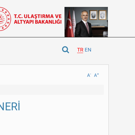
TR
EN
-
+
A
A
NERİ