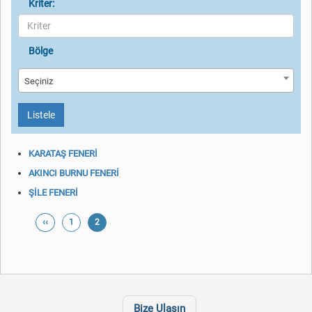
Kriter:
Bölge
Seçiniz
Listele
KARATAŞ FENERİ
AKINCI BURNU FENERİ
ŞİLE FENERİ
‹‹
1
2
Bize Ulaşın