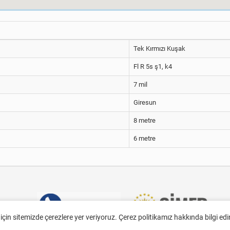
Tek Kırmızı Kuşak
Fl R 5s ş1, k4
7 mil
Giresun
8 metre
6 metre
 için sitemizde çerezlere yer veriyoruz. Çerez politikamız hakkında bilgi ed