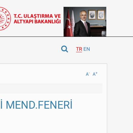
TR
EN
-
+
A
A
İ MEND.FENERİ