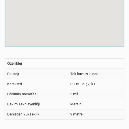
Özellikler
Balisajı
Tek kırmızı kuşak
Karakteri
R. Oc. 3s ş2, k1
Görünüş mesafesi
5 mil
Bakım Teknisyenliği
Mersin
Denizden Yükseklik
9 metre