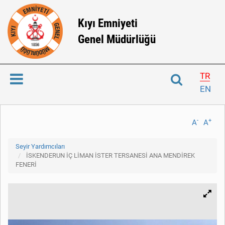
Kıyı Emniyeti
Genel Müdürlüğü
TR
EN
-
+
A
A
Seyir Yardımcıları
İSKENDERUN İÇ LİMAN İSTER TERSANESİ ANA MENDİREK
FENERİ