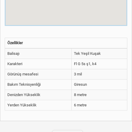
Özellikler
Balisajı
Tek Yeşil Kuşak
Karakteri
Fl G 5s ş1, k4
Görünüş mesafesi
3 mil
Bakım Teknisyenliği
Giresun
Denizden Yükseklik
8 metre
Yerden Yükseklik
6 metre