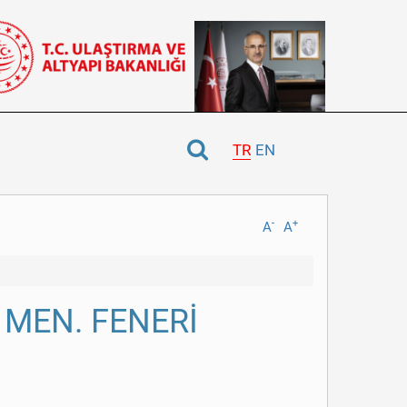
TR
EN
-
+
A
A
İ MEN. FENERİ