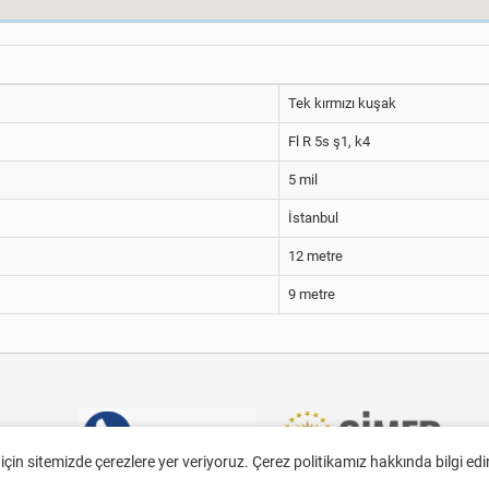
Tek kırmızı kuşak
Fl R 5s ş1, k4
5 mil
İstanbul
12 metre
9 metre
 için sitemizde çerezlere yer veriyoruz. Çerez politikamız hakkında bilgi ed