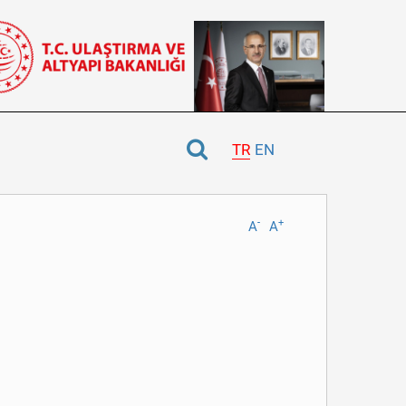
TR
EN
-
+
A
A