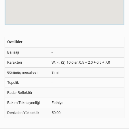
Özellikler
Balisajı
-
Karakteri
W. Fl. (2) 10.0 sn.0,5 + 2,0 + 0,5 + 7,0
Görünüş mesafesi
3 mil
Tepelik
-
Radar Reflektör
-
Bakım Teknisyenliği
Fethiye
Denizden Yükseklik
50.00