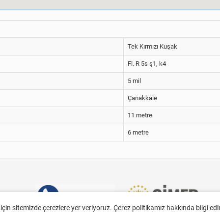
Tek Kırmızı Kuşak
Fl. R 5s ş1, k4
5 mil
Çanakkale
11 metre
6 metre
 için sitemizde çerezlere yer veriyoruz. Çerez politikamız hakkında bilgi ed