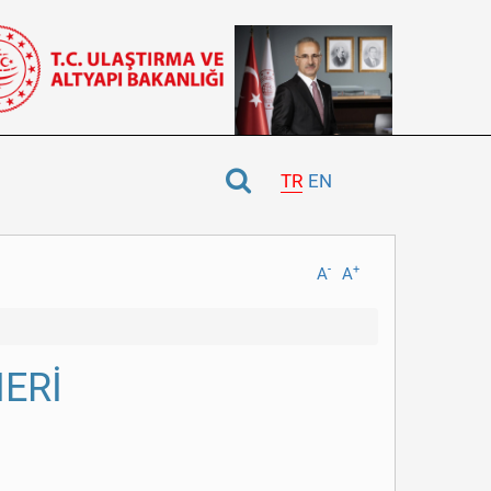
TR
EN
-
+
A
A
NERİ