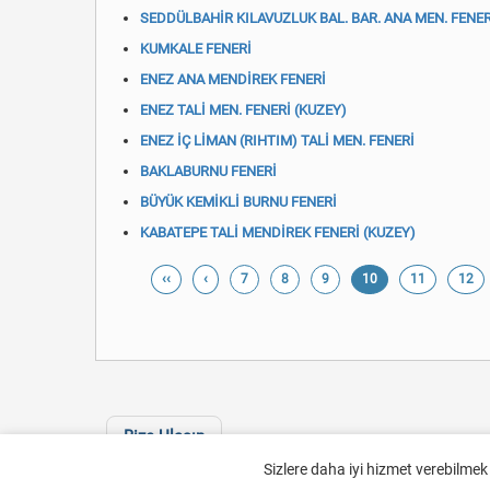
SEDDÜLBAHİR KILAVUZLUK BAL. BAR. ANA MEN. FENER
KUMKALE FENERİ
ENEZ ANA MENDİREK FENERİ
ENEZ TALİ MEN. FENERİ (KUZEY)
ENEZ İÇ LİMAN (RIHTIM) TALİ MEN. FENERİ
BAKLABURNU FENERİ
BÜYÜK KEMİKLİ BURNU FENERİ
KABATEPE TALİ MENDİREK FENERİ (KUZEY)
‹‹
‹
7
8
9
10
11
12
Bize Ulaşın
Sizlere daha iyi hizmet verebilmek