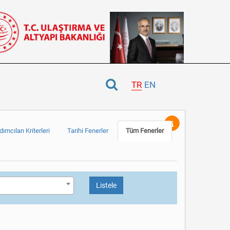
TR
EN
ımcıları Kriterleri
Tarihi Fenerler
Tüm Fenerler
Listele