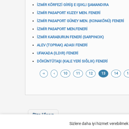
İZMİR KÖRFEZİ GİRİŞ E IŞIKLI ŞAMANDIRA
İZMİR PASAPORT KUZEY MEN. FENERİ
İZMİR PASAPORT GÜNEY MEN. (KONAKÖNÜ) FENERİ
İZMİR PASAPORT MEN.FENERİ
İZMİR KARABURUN FENERİ (SARPINCIK)
ALEV (TOPRAK) ADASI FENERİ
UFAKADA (ILDIR) FENERİ
DÖKÜNTÜTAŞI (KALE YERİ SIĞLIK) FENERİ
‹‹
‹
10
11
12
13
14
1
Bize Ulaşın
Sizlere daha iyi hizmet verebilmek