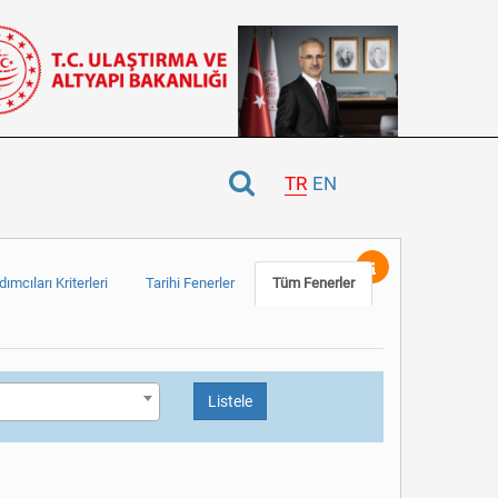
TR
EN
ımcıları Kriterleri
Tarihi Fenerler
Tüm Fenerler
Listele