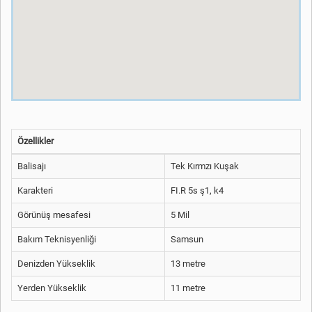
Özellikler
Balisajı
Tek Kırmzı Kuşak
Karakteri
FI.R 5s ş1, k4
Görünüş mesafesi
5 Mil
Bakım Teknisyenliği
Samsun
Denizden Yükseklik
13 metre
Yerden Yükseklik
11 metre