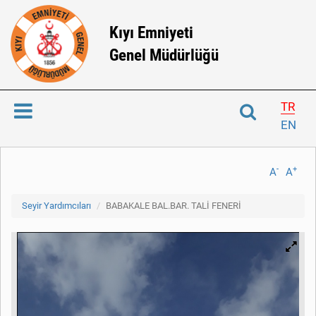
Kıyı Emniyeti
Genel Müdürlüğü
TR
EN
-
+
A
A
Seyir Yardımcıları
BABAKALE BAL.BAR. TALİ FENERİ