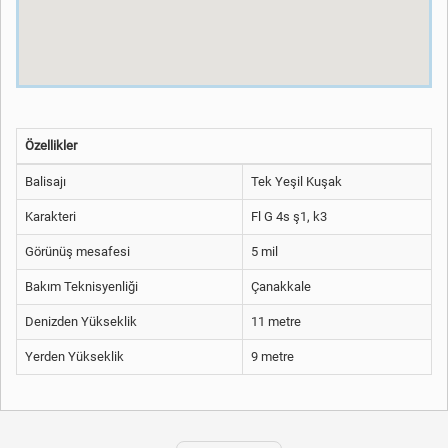
Özellikler
Balisajı
Tek Yeşil Kuşak
Karakteri
Fl G 4s ş1, k3
Görünüş mesafesi
5 mil
Bakım Teknisyenliği
Çanakkale
Denizden Yükseklik
11 metre
Yerden Yükseklik
9 metre