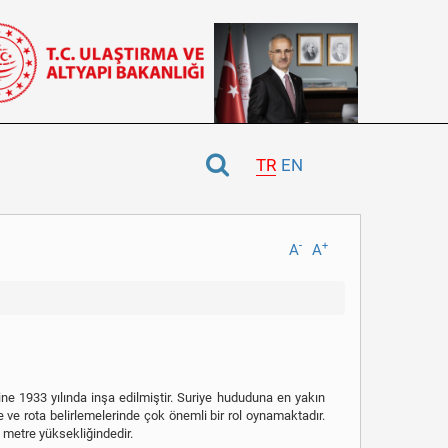
TR
EN
-
+
A
A
e 1933 yılında inşa edilmiştir. Suriye hududuna en yakın
ve rota belirlemelerinde çok önemli bir rol oynamaktadır.
 metre yüksekliğindedir.