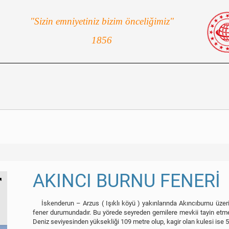
"Sizin emniyetiniz bizim önceliğimiz"
1856
AKINCI BURNU FENERİ
İskenderun – Arzus ( Işıklı köyü ) yakınlarında Akıncıburnu üzerin
fener durumundadır. Bu yörede seyreden gemilere mevkii tayin etme 
Deniz seviyesinden yüksekliği 109 metre olup, kagir olan kulesi ise 5