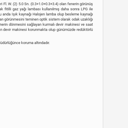
 Fl. W. (2) 5.0 Sn. (0.3+1.0+0.3+3.4) olan fenerin görünüş
k fitilli gaz yağı lambası kullanılmış daha sonra LPG ile
. Şu anda Işık kaynağı Halojen lamba olup besleme kaynağı
ktan görünmesini teminen optik sistem olarak odak uzaklığı
enerin dönmesini sağlayan kurmalı devir makinesi ve saat
ışan devir makinesi korunmakta olup günümüzde redüktörlü
üdürlüğünce koruma altındadır.