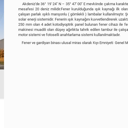
Akdeniz'de 36° 19' 24'' N – 35° 47' 00'' E mevkiinde çakma karakteri
mesafesi 20 deniz milidir.Fener kurulduğunda ışık kaynağı ilk olara
çalışan parlak ışıklı manşonlu ( gömlekli ) lambalar kullanılmıştır
solar enerji sistemidir. Fenerin ışık kaynağını kuvvetlendirerek uza
250 mm olan 4 adet kotodiyoptrik panel bulunan fener cihazı ile f
makinesi muadili olan düşey ağırlıkta tahrik edilen tambur ile çal
motor sistemi ve fotoselli anahtarlama sistemi kullanılmaktadır.
Fener ve gardiyan binası ulusal miras olarak Kıyı Emniyeti Genel M