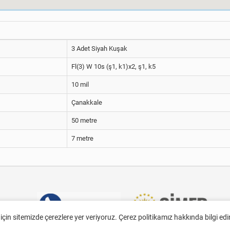
3 Adet Siyah Kuşak
Fl(3) W 10s (ş1, k1)x2, ş1, k5
10 mil
Çanakkale
50 metre
7 metre
 için sitemizde çerezlere yer veriyoruz. Çerez politikamız hakkında bilgi ed