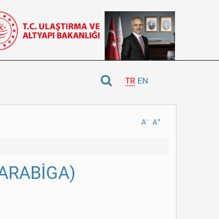
TR
EN
-
+
A
A
ARABİGA)