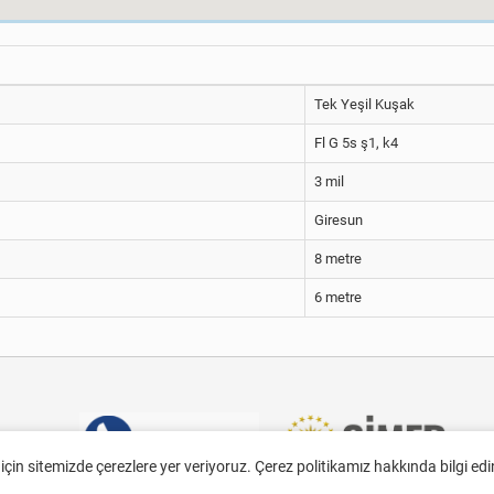
Tek Yeşil Kuşak
Fl G 5s ş1, k4
3 mil
Giresun
8 metre
6 metre
 için sitemizde çerezlere yer veriyoruz. Çerez politikamız hakkında bilgi ed