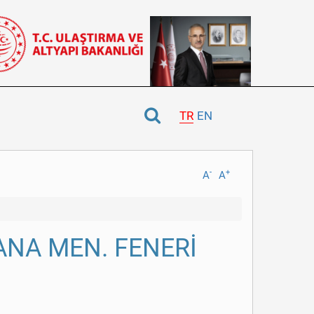
TR
EN
-
+
A
A
ANA MEN. FENERİ