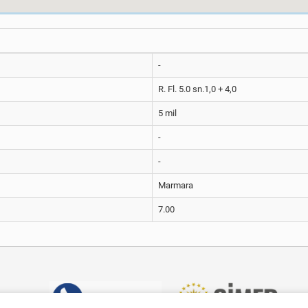
-
R. Fl. 5.0 sn.1,0 + 4,0
5 mil
-
-
Marmara
7.00