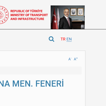
TR
EN
-
+
A
A
ANA MEN. FENERİ