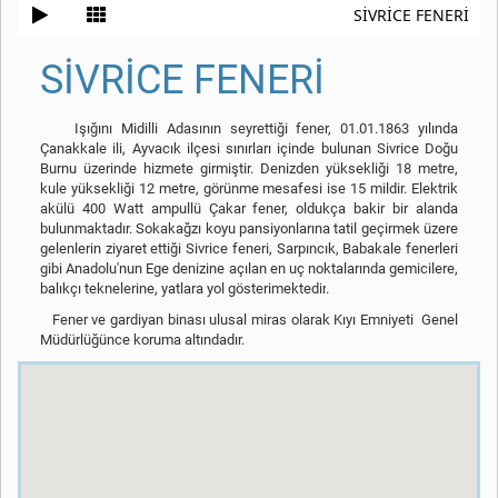
SİVRİCE FENERİ
SİVRİCE FENERİ
Işığını Midilli Adasının seyrettiği fener, 01.01.1863 yılında
Çanakkale ili, Ayvacık ilçesi sınırları içinde bulunan Sivrice Doğu
Burnu üzerinde hizmete girmiştir. Denizden yüksekliği 18 metre,
kule yüksekliği 12 metre, görünme mesafesi ise 15 mildir. Elektrik
akülü 400 Watt ampullü Çakar fener, oldukça bakir bir alanda
bulunmaktadır. Sokakağzı koyu pansiyonlarına tatil geçirmek üzere
gelenlerin ziyaret ettiği Sivrice feneri, Sarpıncık, Babakale fenerleri
gibi Anadolu'nun Ege denizine açılan en uç noktalarında gemicilere,
balıkçı teknelerine, yatlara yol gösterimektedir
.
Fener ve gardiyan binası ulusal miras olarak Kıyı Emniyeti Genel
Müdürlüğünce koruma altındadır.