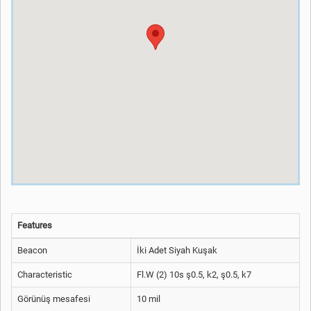
Features
Beacon
İki Adet Siyah Kuşak
Characteristic
Fl.W (2) 10s ş0.5, k2, ş0.5, k7
Görünüş mesafesi
10 mil