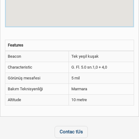
Features
Beacon
Tek yeşil kuşak
Characteristic
G. Fl. 5.0 sn.1,0 + 4,0
Görünüş mesafesi
5 mil
Bakım Teknisyenliği
Marmara
Altitude
10 metre
Contac tUs