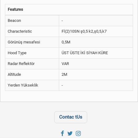
Features
Beacon
-
Characteristic
Fİ(2)10SN ş0,5 k2,ş0,5,k7
Görünüş mesafesi
0,5M
Hood Type
ÜST ÜSTE İKİ SİYAH KÜRE
Radar Reflektör
VAR
Altitude
2M
Yerden Yükseklik
-
Contac tUs