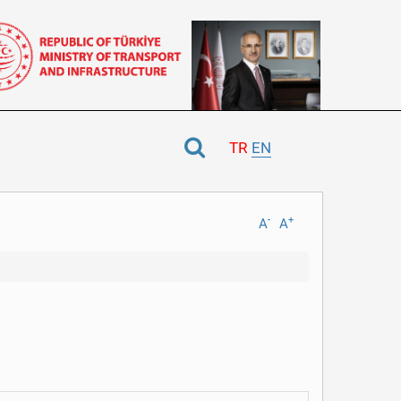
TR
EN
-
+
A
A