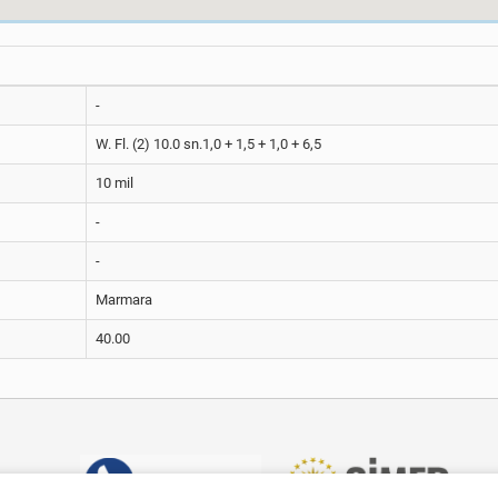
-
W. Fl. (2) 10.0 sn.1,0 + 1,5 + 1,0 + 6,5
10 mil
-
-
Marmara
40.00