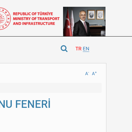
TR
EN
-
+
A
A
NU FENERİ