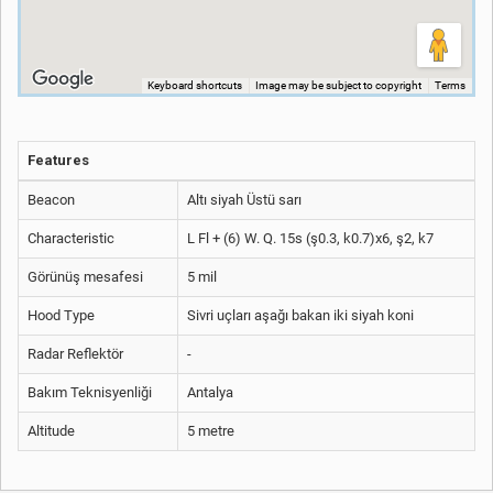
Keyboard shortcuts
Image may be subject to copyright
Terms
Features
Beacon
Altı siyah Üstü sarı
Characteristic
L Fl + (6) W. Q. 15s (ş0.3, k0.7)x6, ş2, k7
Görünüş mesafesi
5 mil
Hood Type
Sivri uçları aşağı bakan iki siyah koni
Radar Reflektör
-
Bakım Teknisyenliği
Antalya
Altitude
5 metre