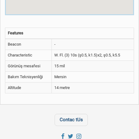
Features
Beacon
-
Characteristic
W. Fl. (3) 10s (ş0.5, k1.5)x2, ş0.5, k5.5
Görünüş mesafesi
15 mil
Bakım Teknisyenliği
Mersin
Altitude
14 metre
Contac tUs