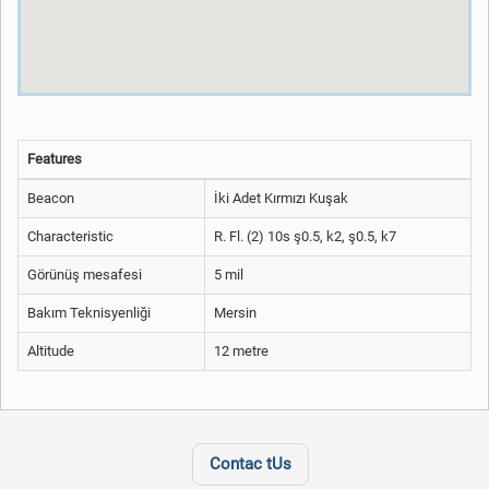
Features
Beacon
İki Adet Kırmızı Kuşak
Characteristic
R. Fl. (2) 10s ş0.5, k2, ş0.5, k7
Görünüş mesafesi
5 mil
Bakım Teknisyenliği
Mersin
Altitude
12 metre
Contac tUs