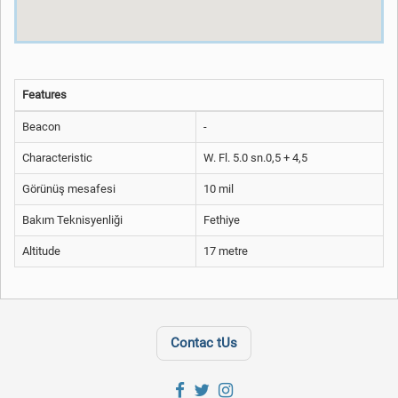
Features
Beacon
-
Characteristic
W. Fl. 5.0 sn.0,5 + 4,5
Görünüş mesafesi
10 mil
Bakım Teknisyenliği
Fethiye
Altitude
17 metre
Contac tUs