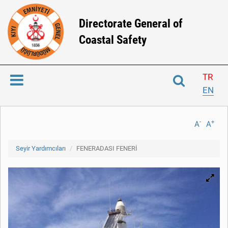
Directorate General of
Coastal Safety
TR
EN
-
+
A
A
Seyir Yardımcıları
FENERADASI FENERİ