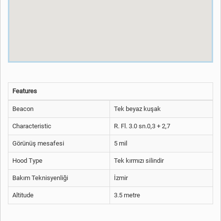
Features
Beacon
Tek beyaz kuşak
Characteristic
R. Fl. 3.0 sn.0,3 + 2,7
Görünüş mesafesi
5 mil
Hood Type
Tek kırmızı silindir
Bakım Teknisyenliği
İzmir
Altitude
3.5 metre