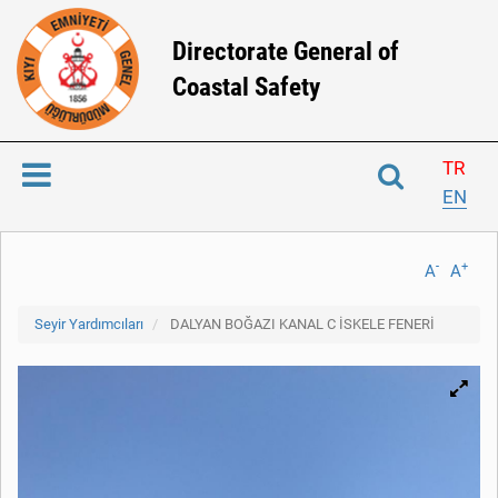
Directorate General of
Coastal Safety
TR
EN
-
+
A
A
Seyir Yardımcıları
DALYAN BOĞAZI KANAL C İSKELE FENERİ