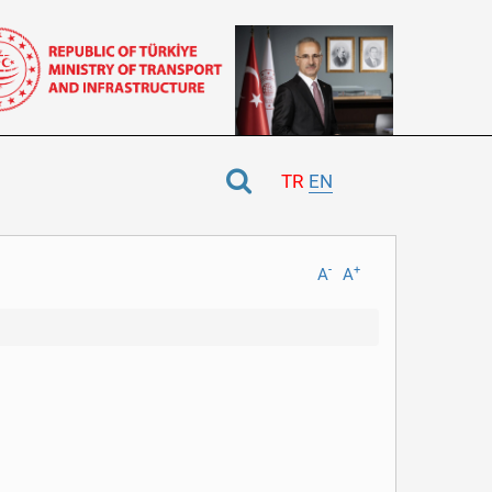
TR
EN
-
+
A
A