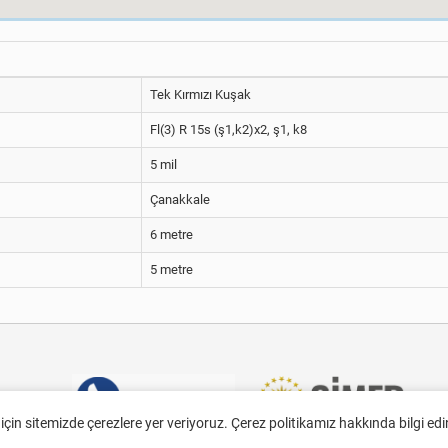
Tek Kırmızı Kuşak
Fl(3) R 15s (ş1,k2)x2, ş1, k8
5 mil
Çanakkale
6 metre
5 metre
 için sitemizde çerezlere yer veriyoruz. Çerez politikamız hakkında bilgi ed