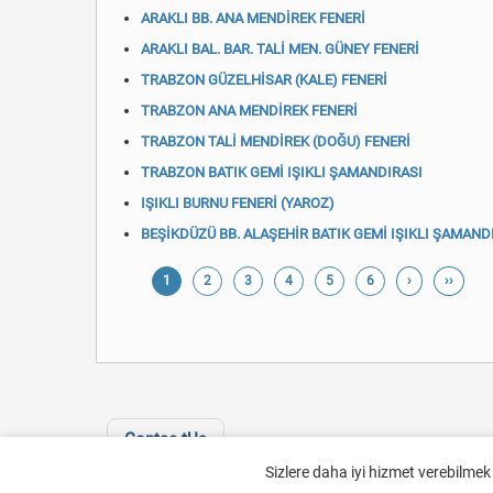
ARAKLI BB. ANA MENDİREK FENERİ
ARAKLI BAL. BAR. TALİ MEN. GÜNEY FENERİ
TRABZON GÜZELHİSAR (KALE) FENERİ
TRABZON ANA MENDİREK FENERİ
TRABZON TALİ MENDİREK (DOĞU) FENERİ
TRABZON BATIK GEMİ IŞIKLI ŞAMANDIRASI
IŞIKLI BURNU FENERİ (YAROZ)
BEŞİKDÜZÜ BB. ALAŞEHİR BATIK GEMİ IŞIKLI ŞAMAND
1
2
3
4
5
6
›
››
Contac tUs
Sizlere daha iyi hizmet verebilmek