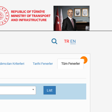
TR
EN
ımcıları Kriterleri
Tarihi Fenerler
Tüm Fenerler
List