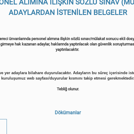
NEL ALIMINA İLİŞKİN SÖZLÜ SINAV (M
ADAYLARDAN İSTENİLEN BELGELER
ereci
ünvanlarında personel alımına ilişkin sözlü sınav/mülakat sonucu ekli dosya
 girmeye hak kazanan adaylar, haklarında yaptırılacak olan güvenlik soruşturmas
yaptırılacaktır.
ve yer adaylara bilahare duyurulacaktır. Adayların bu süreç içerisinde iste
kuruluşumuz web sayfası/duyurular kısmını takip etmesi gerekmektedir
Tebliğ olunur.
Dökümanlar