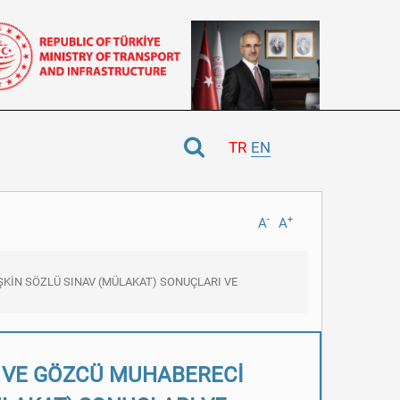
TR
EN
-
+
A
A
ŞKİN SÖZLÜ SINAV (MÜLAKAT) SONUÇLARI VE
N VE GÖZCÜ MUHABERECİ