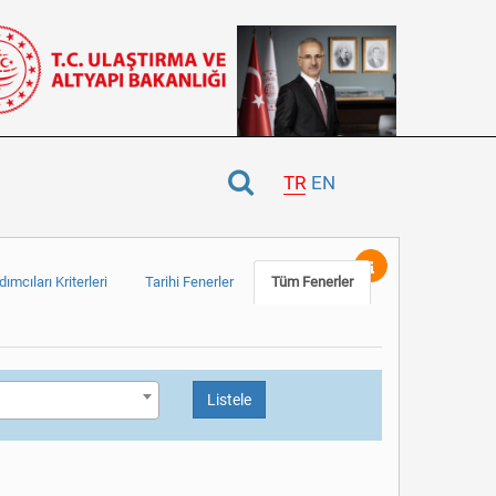
TR
EN
ımcıları Kriterleri
Tarihi Fenerler
Tüm Fenerler
Listele